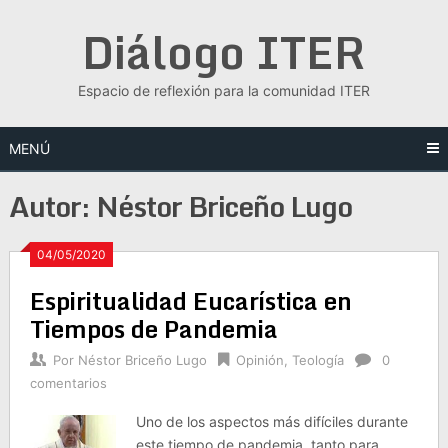
Saltar
Diálogo ITER
al
contenido
Espacio de reflexión para la comunidad ITER
MENÚ
Autor:
Néstor Briceño Lugo
04/05/2020
Espiritualidad Eucarística en
Tiempos de Pandemia
Por
Néstor Briceño Lugo
Opinión
,
Teología
0
comentarios
Uno de los aspectos más difíciles durante
este tiempo de pandemia, tanto para