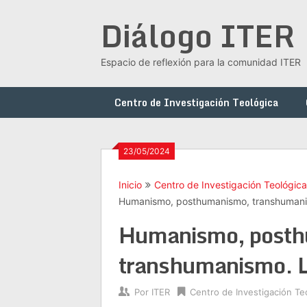
Saltar
Diálogo ITER
al
contenido
Espacio de reflexión para la comunidad ITER
Centro de Investigación Teológica
23/05/2024
Inicio
Centro de Investigación Teológica
Humanismo, posthumanismo, transhumanism
Humanismo, post
transhumanismo. La
Por
ITER
Centro de Investigación Te