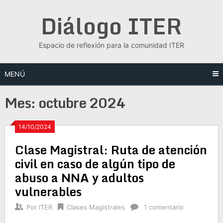
Saltar
Diálogo ITER
al
contenido
Espacio de reflexión para la comunidad ITER
MENÚ
Mes:
octubre 2024
14/10/2024
Clase Magistral: Ruta de atención
civil en caso de algún tipo de
abuso a NNA y adultos
vulnerables
Por
ITER
Clases Magistrales
1 comentario