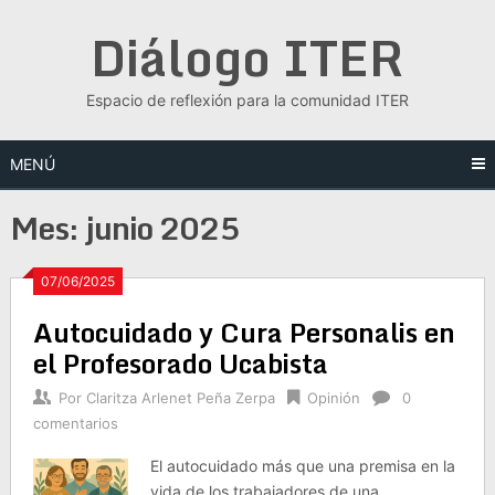
Saltar
Diálogo ITER
al
contenido
Espacio de reflexión para la comunidad ITER
MENÚ
Mes:
junio 2025
07/06/2025
Autocuidado y Cura Personalis en
el Profesorado Ucabista
Por
Claritza Arlenet Peña Zerpa
Opinión
0
comentarios
El autocuidado más que una premisa en la
vida de los trabajadores de una