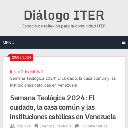
Saltar
Diálogo ITER
al
contenido
Espacio de reflexión para la comunidad ITER
MENÚ
29/02/2024
Inicio
Eventos
Semana Teológica 2024: El cuidado, la casa común y las
instituciones católicas en Venezuela
Semana Teológica 2024: El
cuidado, la casa común y las
instituciones católicas en Venezuela
Por
ITER
Eventos
,
Teología
0 comentarios