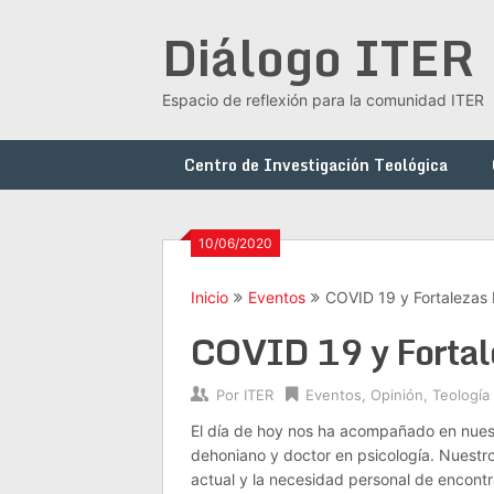
Saltar
Diálogo ITER
al
contenido
Espacio de reflexión para la comunidad ITER
Centro de Investigación Teológica
10/06/2020
Inicio
Eventos
COVID 19 y Fortalezas 
COVID 19 y Fortal
Por
ITER
Eventos
,
Opinión
,
Teología
El día de hoy nos ha acompañado en nue
dehoniano y doctor en psicología. Nuestro
actual y la necesidad personal de encontr