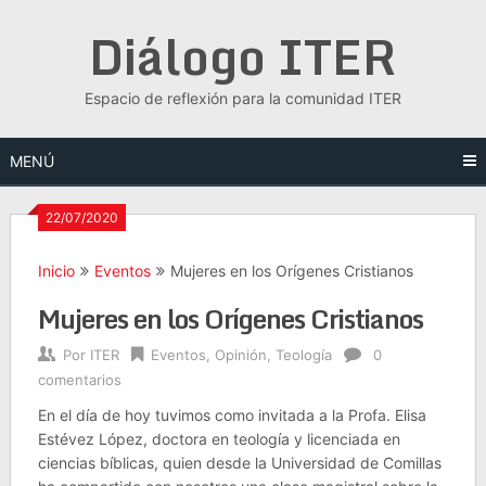
Saltar
Diálogo ITER
al
contenido
Espacio de reflexión para la comunidad ITER
MENÚ
22/07/2020
Inicio
Eventos
Mujeres en los Orígenes Cristianos
Mujeres en los Orígenes Cristianos
Por
ITER
Eventos
,
Opinión
,
Teología
0
comentarios
En el día de hoy tuvimos como invitada a la Profa. Elisa
Estévez López, doctora en teología y licenciada en
ciencias bíblicas, quien desde la Universidad de Comillas