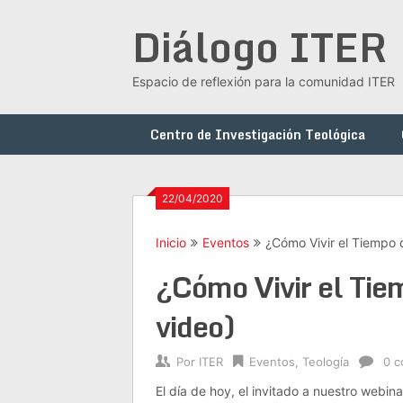
Saltar
Diálogo ITER
al
contenido
Espacio de reflexión para la comunidad ITER
Centro de Investigación Teológica
22/04/2020
Inicio
Eventos
¿Cómo Vivir el Tiempo
¿Cómo Vivir el Ti
video)
Por
ITER
Eventos
,
Teología
0 c
El día de hoy, el invitado a nuestro webin