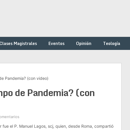
Clases Magistrales
Eventos
Opinión
Teología
 de Pandemia? (con video)
empo de Pandemia? (con
omentarios
ar fue el P. Manuel Lagos, scj, quien, desde Roma, compartió